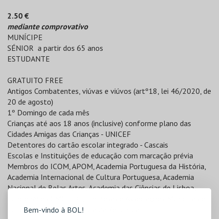
2.50
€
mediante comprovativo
MUNÍCIPE
SÉNIOR a partir dos 65 anos
ESTUDANTE
GRATUITO FREE
Antigos Combatentes, viúvas e viúvos (artº18, lei 46/2020, de
20 de agosto)
1º Domingo de cada mês
Crianças até aos 18 anos (inclusive) conforme plano das
Cidades Amigas das Crianças - UNICEF
Detentores do cartão escolar integrado - Cascais
Escolas e Instituições de educação com marcação prévia
Membros do ICOM, APOM, Academia Portuguesa da História,
Academia Internacional de Cultura Portuguesa, Academia
Nacional de Belas Artes, Academia das Ciências de Lisboa,
Funcionários CMC/FDL, Empresas e Associações Municipais e
Funcionários da Presidência da República.
Bem-vindo à BOL!