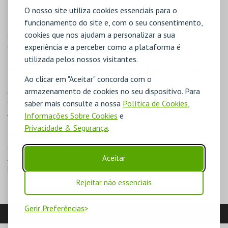
Desempregados
O nosso site utiliza cookies essenciais para o
Membros ou representantes de parceiros e patrocinadores do
funcionamento do site e, com o seu consentimento,
BM (incluindo Museu da Presidência)
cookies que nos ajudam a personalizar a sua
Guias Turísticos credenciados.
(Antigos) Presidentes da República e familiares até ao 2º grau.
experiência e a perceber como a plataforma é
utilizada pelos nossos visitantes.
mediante comunicação prévia
Advance bookings required
Ao clicar em "Aceitar" concorda com o
ESCOLAS
ASSOCIAÇÕES SEM FINS LUCRATIVOS
armazenamento de cookies no seu dispositivo. Para
OMG's
saber mais consulte a nossa
Política de Cookies
,
JORNALISTAS EM EXERCÍCIO DE FUNÇÕES
Informações Sobre Cookies
e
Privacidade & Segurança
.
BILHETE GRUPO
FAMÍLIA
a partir de 7 pessoas 25% de
desconto sobre o valor total
ADERENTES AO CARTÃO FNAC
40% de desconto do valor do
Aceitar
bilhete de entrada
Rejeitar não essenciais
Gerir Preferências
LOCALIZAÇÃO