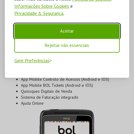
Desenho das Salas
Informações Sobre Cookies
e
Gestão de Espetáculos
Privacidade & Segurança
.
Gestão de Vouchers
Gestão de Cartões de Espectador, Pontos ou de Época
Gestão de Assinaturas, Passes e Packs
Aceitar
Venda de Produtos e Merchandising
Gestão de Stocks e Armazéns
Classificações Desportivas
Rejeitar não essenciais
Acreditação e Check-In
Vendas na página de Facebook
Gerir Preferências
Eventos com bilhetes digitais ocultos (anti-revenda)
Visualização de Salas em 360º
Salas Virtuais de Streaming 4K
App Mobile Controlo de Acessos (Android e IOS)
App Mobile BOL Tickets (Android e IOS)
Quiosques Digitais de Venda
Sistema de Faturação integrado
Ajuda Online