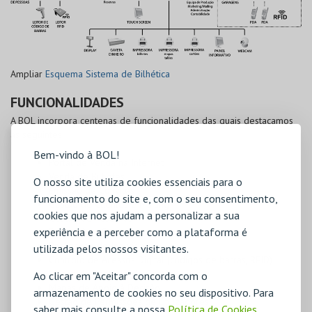
Ampliar
Esquema Sistema de Bilhética
FUNCIONALIDADES
A BOL incorpora centenas de funcionalidades das quais destacamos
as seguintes:
Bem-vindo à BOL!
Portal de Venda na Internet
Venda de Bilhetes
O nosso site utiliza cookies essenciais para o
Emissão de Convites
funcionamento do site e, com o seu consentimento,
Gestão de Clientes e Mailing
cookies que nos ajudam a personalizar a sua
Gestão de Reservas
experiência e a perceber como a plataforma é
Promoções, Concursos
Realização de Inquéritos
utilizada pelos nossos visitantes.
Controlo de Acessos Digital (códigos de barras, RFID)
Mapas de Controlo de Gestão
Ao clicar em "Aceitar" concorda com o
Mapas de Apoio à Decisão
armazenamento de cookies no seu dispositivo. Para
Gestão de Permissões de Utilizadores
saber mais consulte a nossa
Política de Cookies
,